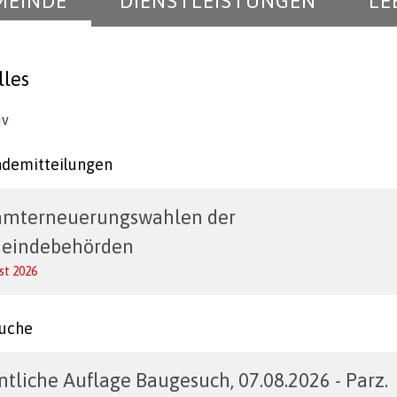
MEINDE
DIENSTLEISTUNGEN
LE
lles
iv
demitteilungen
amterneuerungswahlen der
eindebehörden
st 2026
uche
ntliche Auflage Baugesuch, 07.08.2026 - Parz.