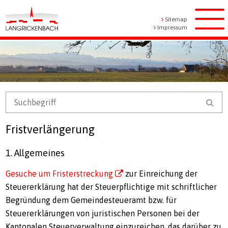
Navigieren in Langrickenbach
Schnellnavigation
Metanavigation
Sitemap
Men
Impressum
Mobile Navigation
Suchbegriff
Suc
Fristverlängerung
1. Allgemeines
Gesuche um Fristerstreckung
zur Einreichung der
Steuererklärung hat der Steuerpflichtige mit schriftlicher
Begründung dem Gemeindesteueramt bzw. für
Steuererklärungen von juristischen Personen bei der
Kantonalen Steuerverwaltung einzureichen, das darüber zu