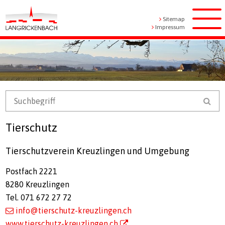
Navigieren in Langrickenbach
Schnellnavigation
Metanavigation
Sitemap
Men
Impressum
Mobile Navigation
Suchbegriff
Suc
Tierschutz
Tierschutzverein Kreuzlingen und Umgebung
Postfach 2221
8280 Kreuzlingen
Tel. 071 672 27 72
info@tierschutz-kreuzlingen.ch
www.tierschutz-kreuzlingen.ch