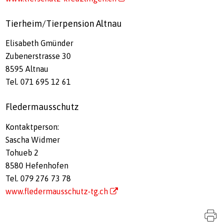
Tierheim/Tierpension Altnau
Elisabeth Gmünder
Zubenerstrasse 30
8595 Altnau
Tel. 071 695 12 61
Fledermausschutz
Kontaktperson:
Sascha Widmer
Tohueb 2
8580 Hefenhofen
Tel. 079 276 73 78
www.fledermausschutz-tg.ch
S