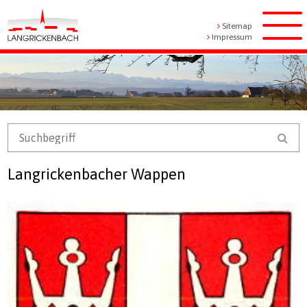
Navigieren in Langrickenbach
Schnellnavigation
Metanavigation
Sitemap
Men
Impressum
Mobile Navigation
Suchbegriff
Suc
Langrickenbacher Wappen