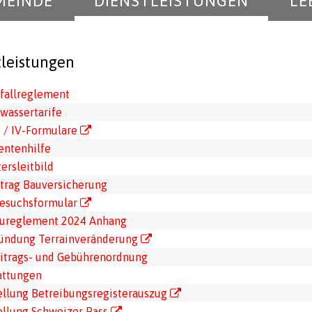
MEINDE
DIENSTLEISTUNGEN
LE
tleistungen
fallreglement
wassertarife
 / IV-Formulare
entenhilfe
tersleitbild
trag Bauversicherung
esuchsformular
ureglement 2024 Anhang
ündung Terrainveränderung
itrags- und Gebührenordnung
attungen
ellung Betreibungsregisterauszug
ellung Schweizer Pass