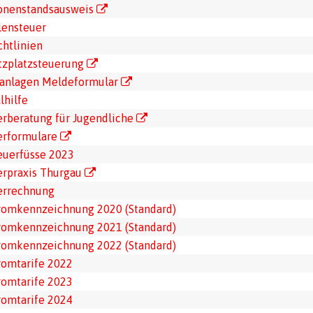
onenstandsausweis
lensteuer
chtlinien
tzplatzsteuerung
ranlagen Meldeformular
lhilfe
erberatung für Jugendliche
erformulare
euerfüsse 2023
erpraxis Thurgau
errechnung
romkennzeichnung 2020 (Standard)
romkennzeichnung 2021 (Standard)
romkennzeichnung 2022 (Standard)
romtarife 2022
romtarife 2023
romtarife 2024