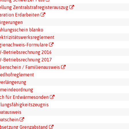
ellung Zentralstrafregisterauszug
aration Erdarbeiten
ürgerungen
ahlungsschein blanko
ektrizitätswerksreglement
gienachweis-Formulare
-Betriebsrechnung 2016
-Betriebsrechnung 2017
lienschein / Familienausweis
iedhofreglement
tverlängerung
meindeordnung
ch für Erdwärmesonden
lungsfähigkeitszeugnis
atausweis
atschein
bsetzung Grenzabstand