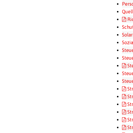
Pers
Quel
Ri
Schu
Sola
Sozia
Steu
Steu
St
Steu
Steu
St
St
St
St
St
St