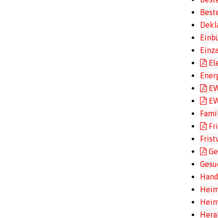
Best
Dekl
Einb
Einz
El
Ener
EW
EW
Fami
Fr
Fris
Ge
Gesu
Hand
Heim
Heim
Hera