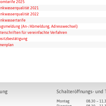
romtarife 2025
inkwasserqualität 2021
inkwasserqualität 2022
inkwassertarife
gsmeldung (An-/Abmeldung, Adresswechsel)
terschriften für vereinfachte Verfahren
sitzbestätigung
nenplan
ung
Schalteröffnungs- und 
Tag
Öffnungszeiten Vormitt
Montag
08.30 – 11.