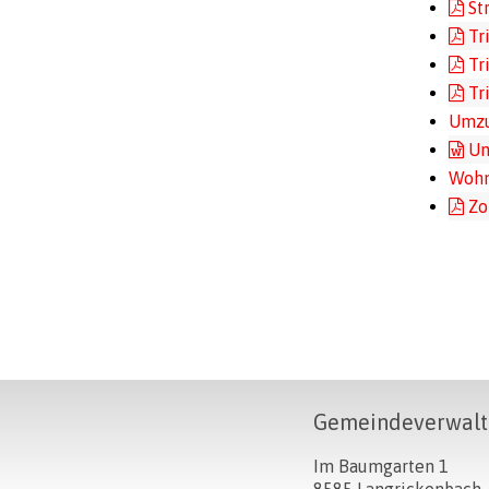
St
Tr
Tr
Tr
Umzu
Un
Wohn
Zo
Footer
Gemeindeverwalt
Im Baumgarten 1