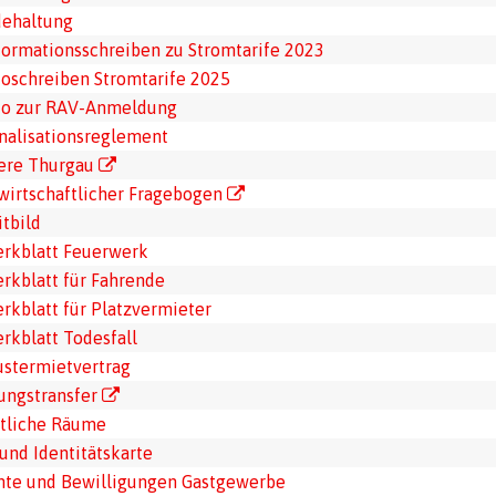
ehaltung
formationsschreiben zu Stromtarife 2023
foschreiben Stromtarife 2025
fo zur RAV-Anmeldung
nalisationsreglement
iere Thurgau
wirtschaftlicher Fragebogen
itbild
rkblatt Feuerwerk
rkblatt für Fahrende
rkblatt für Platzvermieter
rkblatt Todesfall
stermietvertrag
ungstransfer
ntliche Räume
und Identitätskarte
nte und Bewilligungen Gastgewerbe