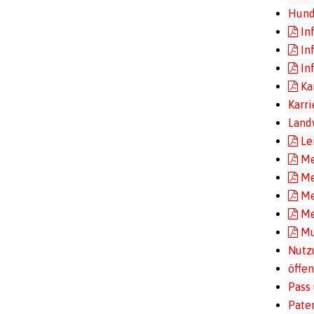
Hund
In
In
In
Ka
Karr
Land
Le
Me
Me
Me
Me
Mu
Nutz
öffe
Pass 
Pate