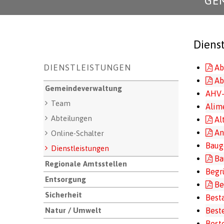
GE
Diens
Unternavigation
DIENSTLEISTUNGEN
Ab
Ab
Gemeindeverwaltung
AHV-
Team
Alim
Abteilungen
Al
An
Online-Schalter
Baug
Dienstleistungen
Ba
Regionale Amtsstellen
Begr
Entsorgung
Be
Sicherheit
Best
Natur / Umwelt
Best
Best