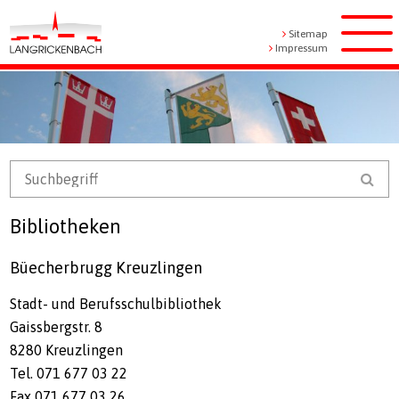
Navigieren in Langrickenbach
Schnellnavigation
Metanavigation
Sitemap
Men
Impressum
Mobile Navigation
Suchbegriff
Suc
Bibliotheken
Büecherbrugg Kreuzlingen
Stadt- und Berufsschulbibliothek
Gaissbergstr. 8
8280 Kreuzlingen
Tel. 071 677 03 22
Fax 071 677 03 26