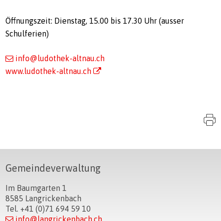
Öffnungszeit: Dienstag, 15.00 bis 17.30 Uhr (ausser
Schulferien)
info@ludothek-altnau.ch
www.ludothek-altnau.ch
S
Footer
Gemeindeverwaltung
Im Baumgarten 1
8585 Langrickenbach
Tel. +41 (0)71 694 59 10
info@langrickenbach.ch