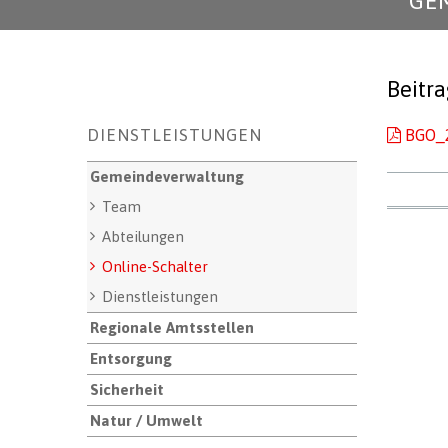
GE
Beitr
Unternavigation
DIENSTLEISTUNGEN
BGO_2
Gemeindeverwaltung
Team
Abteilungen
Online-Schalter
Dienstleistungen
Regionale Amtsstellen
Entsorgung
Sicherheit
Natur / Umwelt