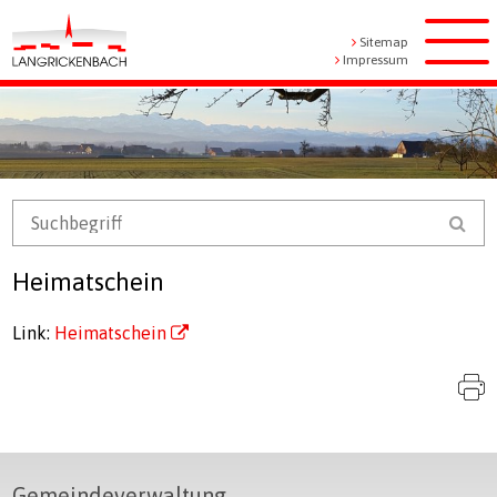
Navigieren in Langrickenbach
Schnellnavigation
Metanavigation
Sitemap
Men
Impressum
Mobile Navigation
Suchbegriff
Suc
Heimatschein
Link:
Heimatschein
S
Footer
Gemeindeverwaltung