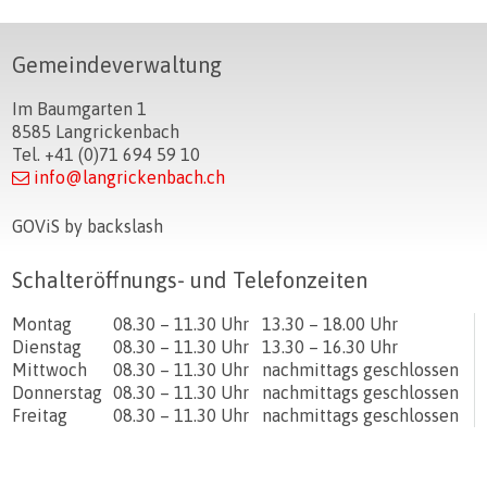
Footer
Gemeindeverwaltung
Im Baumgarten 1
8585 Langrickenbach
Tel. +41 (0)71 694 59 10
info@langrickenbach.ch
GOViS
by
backslash
Schalteröffnungs- und Telefonzeiten
Tag
Öffnungszeiten Vormittag
Öffnungszeiten Nachmittag
Montag
08.30 – 11.30 Uhr
13.30 – 18.00 Uhr
Dienstag
08.30 – 11.30 Uhr
13.30 – 16.30 Uhr
Mittwoch
08.30 – 11.30 Uhr
nachmittags geschlossen
Donnerstag
08.30 – 11.30 Uhr
nachmittags geschlossen
Freitag
08.30 – 11.30 Uhr
nachmittags geschlossen