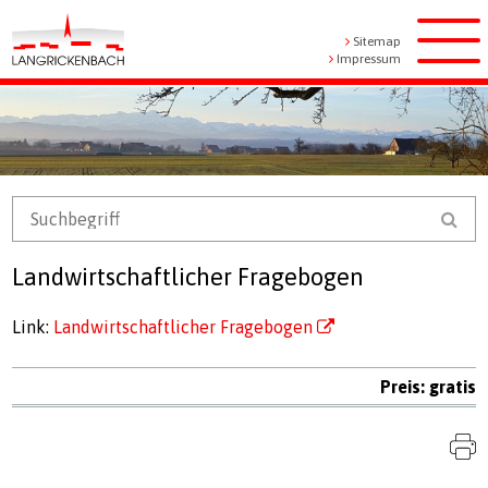
Navigieren in Langrickenbach
Schnellnavigation
Metanavigation
Sitemap
Men
Impressum
Mobile Navigation
Suchbegriff
Suc
Landwirtschaftlicher Fragebogen
Link:
Landwirtschaftlicher Fragebogen
Preis: gratis
S