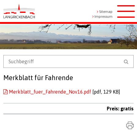
Navigieren in Langrickenbach
Schnellnavigation
Metanavigation
Sitemap
Men
Impressum
Mobile Navigation
Suchbegriff
Suc
Merkblatt für Fahrende
Merkblatt_fuer_Fahrende_Nov16.pdf
[pdf, 129 KB]
Preis: gratis
S