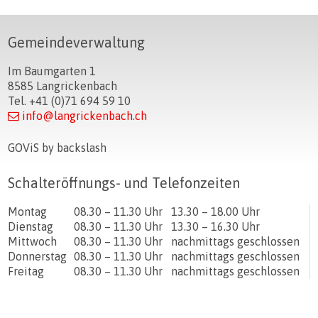
Footer
Gemeindeverwaltung
Im Baumgarten 1
8585 Langrickenbach
Tel. +41 (0)71 694 59 10
info@langrickenbach.ch
GOViS
by
backslash
Schalteröffnungs- und Telefonzeiten
Tag
Öffnungszeiten Vormittag
Öffnungszeiten Nachmittag
Montag
08.30 – 11.30 Uhr
13.30 – 18.00 Uhr
Dienstag
08.30 – 11.30 Uhr
13.30 – 16.30 Uhr
Mittwoch
08.30 – 11.30 Uhr
nachmittags geschlossen
Donnerstag
08.30 – 11.30 Uhr
nachmittags geschlossen
Freitag
08.30 – 11.30 Uhr
nachmittags geschlossen