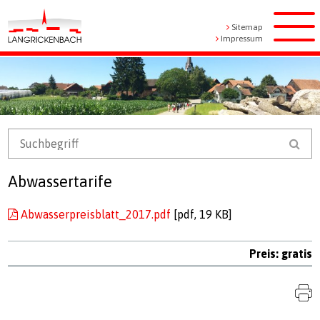
Navigieren in Langrickenbach
Schnellnavigation
Metanavigation
Sitemap
Men
Impressum
Mobile Navigation
Suchbegriff
Suc
Abwassertarife
Abwasserpreisblatt_2017.pdf
[pdf, 19 KB]
Preis: gratis
S