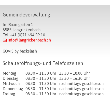
Footer
Gemeindeverwaltung
Im Baumgarten 1
8585 Langrickenbach
Tel. +41 (0)71 694 59 10
info@langrickenbach.ch
GOViS
by
backslash
Schalteröffnungs- und Telefonzeiten
Tag
Öffnungszeiten Vormittag
Öffnungszeiten Nachmittag
Montag
08.30 – 11.30 Uhr
13.30 – 18.00 Uhr
Dienstag
08.30 – 11.30 Uhr
13.30 – 16.30 Uhr
Mittwoch
08.30 – 11.30 Uhr
nachmittags geschlossen
Donnerstag
08.30 – 11.30 Uhr
nachmittags geschlossen
Freitag
08.30 – 11.30 Uhr
nachmittags geschlossen