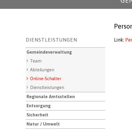
GE
Perso
Unternavigation
DIENSTLEISTUNGEN
Link:
Pe
Gemeindeverwaltung
Team
Abteilungen
Online-Schalter
Dienstleistungen
Regionale Amtsstellen
Entsorgung
Sicherheit
Natur / Umwelt