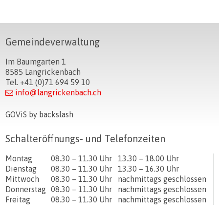
Footer
Gemeindeverwaltung
Im Baumgarten 1
8585 Langrickenbach
Tel. +41 (0)71 694 59 10
info@langrickenbach.ch
GOViS
by
backslash
Schalteröffnungs- und Telefonzeiten
Tag
Öffnungszeiten Vormittag
Öffnungszeiten Nachmittag
Montag
08.30 – 11.30 Uhr
13.30 – 18.00 Uhr
Dienstag
08.30 – 11.30 Uhr
13.30 – 16.30 Uhr
Mittwoch
08.30 – 11.30 Uhr
nachmittags geschlossen
Donnerstag
08.30 – 11.30 Uhr
nachmittags geschlossen
Freitag
08.30 – 11.30 Uhr
nachmittags geschlossen