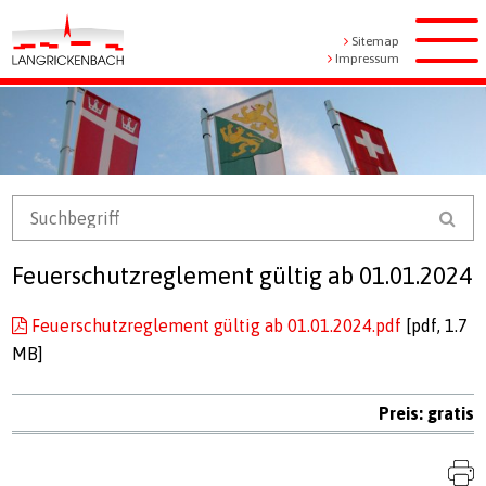
Navigieren in Langrickenbach
Schnellnavigation
Metanavigation
Sitemap
Men
Impressum
Mobile Navigation
Suchbegriff
Suc
Feuerschutzreglement gültig ab 01.01.2024
Feuerschutzreglement gültig ab 01.01.2024.pdf
[pdf, 1.7
MB]
Preis: gratis
S