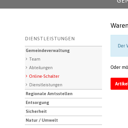
GE
Waren
Unternavigation
DIENSTLEISTUNGEN
Der W
Gemeindeverwaltung
Team
Oder mö
Abteilungen
Online-Schalter
Artike
Dienstleistungen
Regionale Amtsstellen
Entsorgung
Sicherheit
Natur / Umwelt