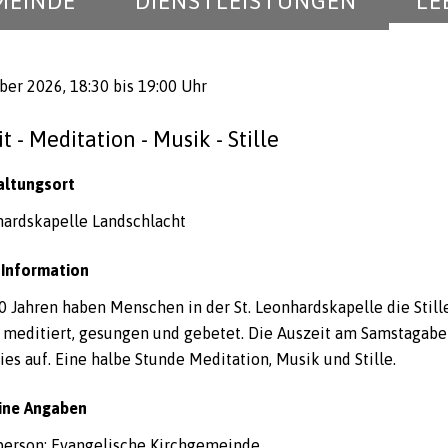
MEINDE
DIENSTLEISTUNGEN
LE
ober 2026
, 18:30
bis 19:00 Uhr
t - Meditation - Musik - Stille
altungsort
hardskapelle Landschlacht
 Information
0 Jahren haben Menschen in der St. Leonhardskapelle die Still
 meditiert, gesungen und gebetet. Die Auszeit am Samstagab
es auf. Eine halbe Stunde Meditation, Musik und Stille.
ine Angaben
person: Evangelische Kirchgemeinde