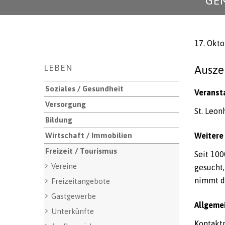
GE
17. Okt
Unternavigation
LEBEN
Auszei
Soziales / Gesundheit
Veranst
Versorgung
St. Leon
Bildung
Wirtschaft / Immobilien
Weitere
Freizeit / Tourismus
Seit 100
Vereine
gesucht,
nimmt di
Freizeitangebote
Gastgewerbe
Allgeme
Unterkünfte
Kontakt