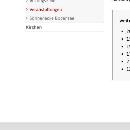
Ausflugsziele
Veranstaltungen
Sonnenecke Bodensee
weit
Kirchen
2
1
1
1
2
1