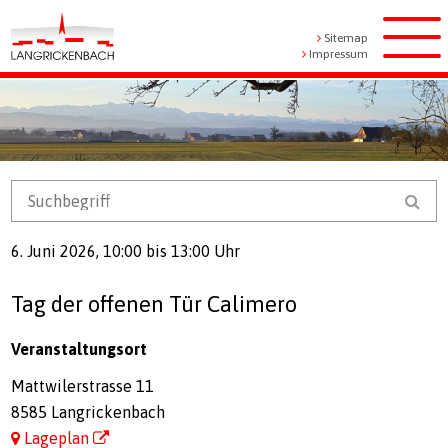
Navigieren in Langrickenbach
Schnellnavigation
Metanavigation
Sitemap
Men
Impressum
Mobile Navigation
Suchbegriff
Suc
6. Juni 2026
, 10:00
bis 13:00 Uhr
Tag der offenen Tür Calimero
Veranstaltungsort
Mattwilerstrasse 11
8585 Langrickenbach
Lageplan