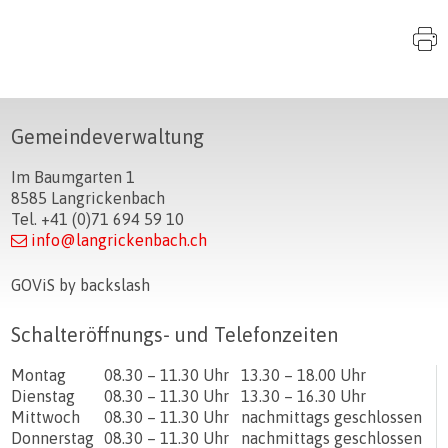
S
Footer
Gemeindeverwaltung
Im Baumgarten 1
8585 Langrickenbach
Tel. +41 (0)71 694 59 10
info@langrickenbach.ch
GOViS
by
backslash
Schalteröffnungs- und Telefonzeiten
Tag
Öffnungszeiten Vormittag
Öffnungszeiten Nachmittag
Montag
08.30 – 11.30 Uhr
13.30 – 18.00 Uhr
Dienstag
08.30 – 11.30 Uhr
13.30 – 16.30 Uhr
Mittwoch
08.30 – 11.30 Uhr
nachmittags geschlossen
Donnerstag
08.30 – 11.30 Uhr
nachmittags geschlossen