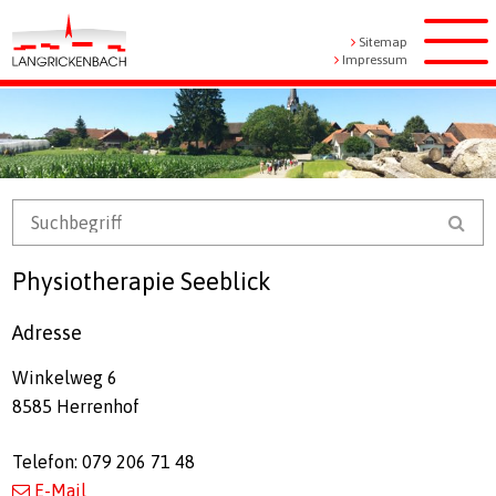
Navigieren in Langrickenbach
Schnellnavigation
Metanavigation
Sitemap
Men
Impressum
Mobile Navigation
Suchbegriff
Suc
Physiotherapie Seeblick
Adresse
Winkelweg 6
8585 Herrenhof
Telefon: 079 206 71 48
E-Mail