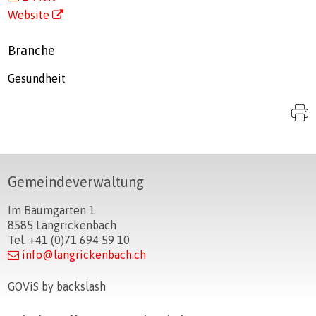
Website
Branche
Gesundheit
S
Footer
Gemeindeverwaltung
Im Baumgarten 1
8585 Langrickenbach
Tel. +41 (0)71 694 59 10
info@langrickenbach.ch
GOViS
by
backslash