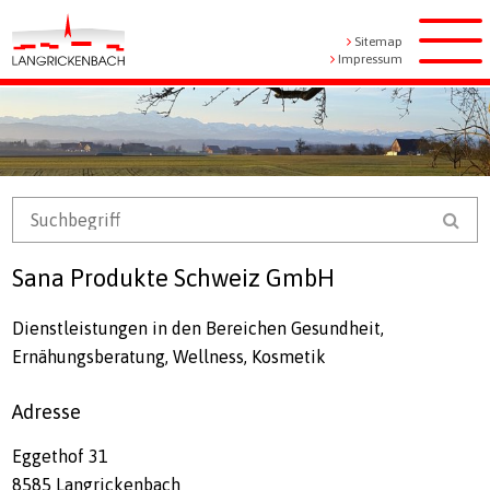
Navigieren in Langrickenbach
Schnellnavigation
Metanavigation
Sitemap
Men
Impressum
Mobile Navigation
Suchbegriff
Suc
Sana Produkte Schweiz GmbH
Dienstleistungen in den Bereichen Gesundheit,
Ernähungsberatung, Wellness, Kosmetik
Adresse
Eggethof 31
8585 Langrickenbach