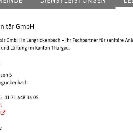
MEINDE
DIENSTLEISTUNGEN
LE
anitär GmbH
tär GmbH in Langrickenbach – Ihr Fachpartner für sanitäre Anl
 und Lüftung im Kanton Thurgau.
e
usen 5
ngrickenbach
 + 41 71 648 36 05
l
e