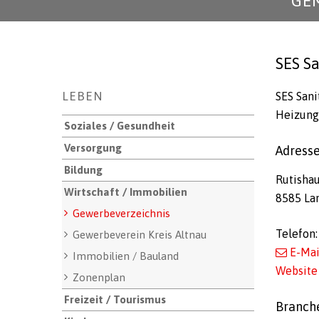
GE
SES S
Unternavigation
LEBEN
SES Sani
Heizung
Soziales / Gesundheit
Versorgung
Adress
Bildung
Rutisha
Wirtschaft / Immobilien
8585 La
Gewerbeverzeichnis
Telefon:
Gewerbeverein Kreis Altnau
E-Mai
Immobilien / Bauland
Website
Zonenplan
Freizeit / Tourismus
Branch