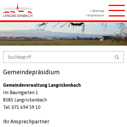
Navigieren in Langrickenbach
Schnellnavigation
Metanavigation
Sitemap
Men
Impressum
Mobile Navigation
Suchbegriff
Suc
Gemeindepräsidium
Gemeindeverwaltung Langrickenbach
Im Baumgarten 1
8585 Langrickenbach
Tel. 071 694 59 10
Ihr Ansprechpartner