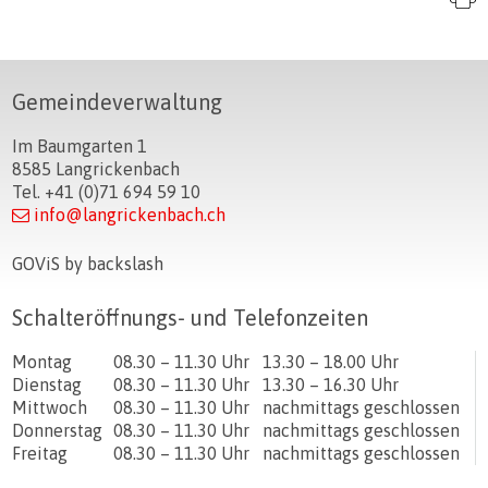
Footer
Gemeindeverwaltung
Im Baumgarten 1
8585 Langrickenbach
Tel. +41 (0)71 694 59 10
info@langrickenbach.ch
GOViS
by
backslash
Schalteröffnungs- und Telefonzeiten
Tag
Öffnungszeiten Vormittag
Öffnungszeiten Nachmittag
Montag
08.30 – 11.30 Uhr
13.30 – 18.00 Uhr
Dienstag
08.30 – 11.30 Uhr
13.30 – 16.30 Uhr
Mittwoch
08.30 – 11.30 Uhr
nachmittags geschlossen
Donnerstag
08.30 – 11.30 Uhr
nachmittags geschlossen
Freitag
08.30 – 11.30 Uhr
nachmittags geschlossen