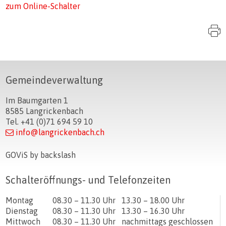
zum Online-Schalter
S
Footer
Gemeindeverwaltung
Im Baumgarten 1
8585 Langrickenbach
Tel. +41 (0)71 694 59 10
info@langrickenbach.ch
GOViS
by
backslash
Schalteröffnungs- und Telefonzeiten
Tag
Öffnungszeiten Vormittag
Öffnungszeiten Nachmittag
Montag
08.30 – 11.30 Uhr
13.30 – 18.00 Uhr
Dienstag
08.30 – 11.30 Uhr
13.30 – 16.30 Uhr
Mittwoch
08.30 – 11.30 Uhr
nachmittags geschlossen