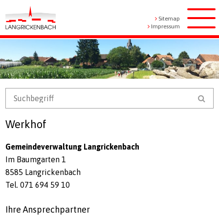
Navigieren in Langrickenbach
Schnellnavigation
Metanavigation
Sitemap
Men
Impressum
Mobile Navigation
Suchbegriff
Suc
Werkhof
Gemeindeverwaltung Langrickenbach
Im Baumgarten 1
8585 Langrickenbach
Tel. 071 694 59 10
Ihre Ansprechpartner